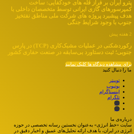
پترو ایران بر فراز قله های خودکفایی: ساخت
کمپرسورهای گازی ایرانی توسط متخصصان داخلی با
هدف پیشبرد پروژه های شرکت ملی مناطق نفتخیز
جنوب با وجود شرایط جنگی
2 هفته پیش
رکوردشکنی در عملیات مشبک‌کاری (TCP) در پارس
جنوبی؛ ثبت دستاورد بی‌سابقه در صنعت حفاری کشور
برای مشاهده دیدگاه ها کلیک نمایید
ما را دنبال کنید
توییتر
یوتیوب
اینستاگرام
تلگرام
ایتا
بله
درباره‌ی ما
سایت «خط انرژی» به‌عنوان نخستین رسانه تخصصی در حوزه
انرژی در ایران، با هدف ارائه تحلیل‌های عمیق و اخبار دقیق در