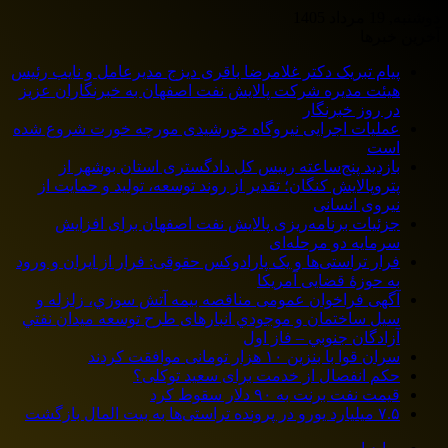
دوشنبه, 19 مرداد 1405
آخرین خبرها
پیام تبریک دکتر غلامرضا باقری دیزج مدیرعامل و نایب رئیس
هیئت مدیره شرکت پالایش نفت اصفهان به خبرنگاران عزیز
در روز خبرنگار
عملیات اجرایی نیروگاه خورشیدی مورچه خورت شروع شده
است
بازدید پنج‌ساعته رییس کل دادگستری استان بوشهر از
پتروپالایش کنگان؛ تقدیر از روند توسعه، تولید و حمایت از
نیروی انسانی
جزئیات برنامه‌ریزی پالایش نفت اصفهان برای افزایش
سرمایه دو مرحله‌ای
فرار تراستی‌ها و یک پارادوکس حقوقی: فرار از ایران و ورود
به حوزۀ قضایی آمریکا
آگهی فراخوان عمومی مناقصه بيمه آتش سوزي، زلزله و
سیل ساختمان و موجودي انبارهای طرح توسعه ميدان نفتي
آزادگان جنوبي – فاز اول
سران قوا با بنزین ۱۰ هزار تومانی موافقت کردند
حکم انفصال از خدمت برای سعید توکلی؟
قیمت نفت برنت به ۹۰ دلار سقوط کرد
۷.۵ میلیارد یورو در پرونده تراستی‌ها به بیت المال بازگشت