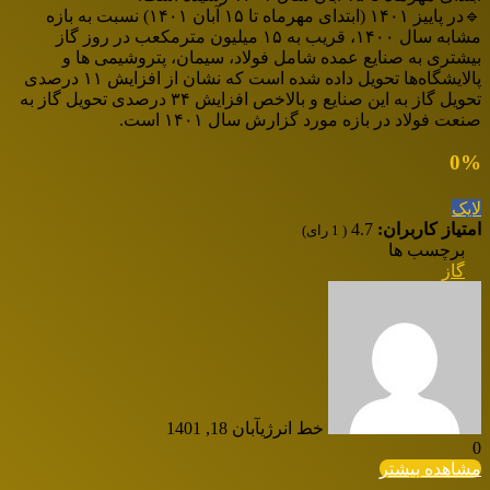
🔹در پاییز ۱۴۰۱ (ابتدای مهرماه تا ۱۵ آبان ۱۴۰۱) نسبت به بازه
مشابه سال ۱۴۰۰، قریب به ۱۵ میلیون مترمکعب در روز گاز
بیشتری به صنایع عمده شامل فولاد، سیمان، پتروشیمی ها و
پالایشگاه‌ها تحویل داده شده است که نشان از افزایش ۱۱ درصدی
تحویل گاز به این صنایع و بالاخص افزایش ۳۴ درصدی تحویل گاز به
صنعت فولاد در بازه مورد گزارش سال ۱۴۰۱ است.
0
%
لایک
امتیاز کاربران:
4.7
(
1
رای)
برچسب ها
گاز
خط انرژی
آبان 18, 1401
0
مشاهده بیشتر