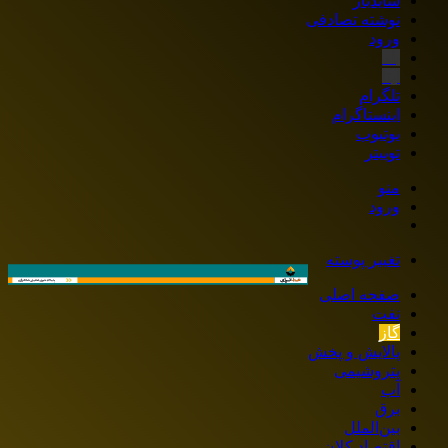
سایدبار
نوشته تصادفی
ورود
بله
ایتا
تلگرام
اینستاگرام
یوتیوب
توییتر
منو
ورود
تغییر پوسته
صفحه اصلی
نفت
گاز
پالایش و پخش
پتروشیمی
آب
برق
بین‌الملل
اقتصاد کلان