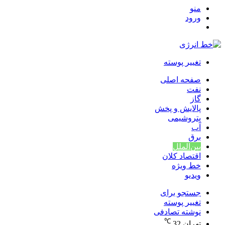
منو
ورود
تغییر پوسته
صفحه اصلی
نفت
گاز
پالایش و پخش
پتروشیمی
آب
برق
بین‌الملل
اقتصاد کلان
خط ویژه
ویدیو
جستجو برای
تغییر پوسته
نوشته تصادفی
℃
تهران
32