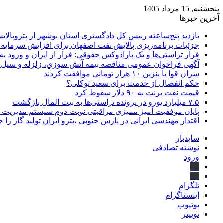
پنجشنبه, 15 مرداد 1405
آخرین خبرها
بازدید پنج‌ساعته رییس کل دادگستری استان بوشهر از پتروپالایش
جزئیات برنامه‌ریزی پالایش نفت اصفهان برای افزایش سرمایه 
فرار تراستی‌ها و یک پارادوکس حقوقی: فرار از ایران و ورود به
آگهی فراخوان عمومی مناقصه بيمه آتش سوزي، زلزله و سیل سا
سران قوا با بنزین ۱۰ هزار تومانی موافقت کردند
حکم انفصال از خدمت برای سعید توکلی؟
قیمت نفت برنت به ۹۰ دلار سقوط کرد
۷.۵ میلیارد یورو در پرونده تراستی‌ها به بیت المال بازگشت
پایان موفقیت آمیز ممیزی مراقبتی نوبت دوم سیستم مدیریت 
اقتدار مهندسی ایرانی در پارس جنوبی ،پترو ایران تولید گاز را 
سایدبار
نوشته تصادفی
ورود
بله
ایتا
تلگرام
اینستاگرام
یوتیوب
توییتر