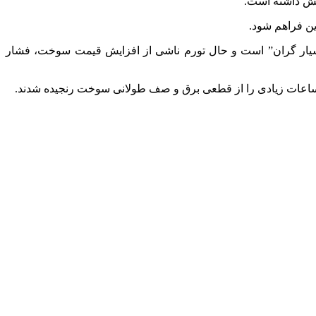
ای جهانی ارزان باشد، اما در مقایسه با حداقل حقوق ۱۷.۵ دلاری در این کشور “بسیار گران” است و حال تورم ناشی از افزایش قیمت سوخت، فشار