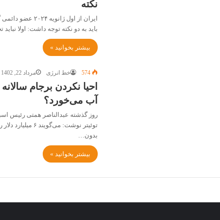
نکته
ایران از اول ژانویه 
باید به دو نکته توجه داشت: اولا نباید
بیشتر بخوانید »
574
خط انرژی
مرداد 22, 1402
آب می‌خورد؟
روز گذشته عبدالناصر همتی رئیس اسب
توئیتر نوشت: می‌گویند ۶ 
بدون…
بیشتر بخوانید »