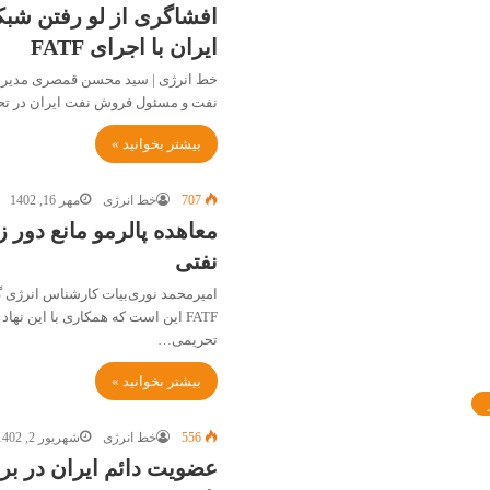
افشاگری از لو رفتن شب
ایران با اجرای FATF
خط انرژی | سید محسن قمصری مدیر ا
نفت و مسئول فروش نفت ایران در تح
بیشتر بخوانید »
707
خط انرژی
مهر 16, 1402
معاهده پالرمو مانع دور 
نفتی
امیرمحمد نوری‌بیات کارشناس انرژی 
FATF این است که همکاری با این نها
تحریمی…
بیشتر بخوانید »
556
خط انرژی
شهریور 2, 1402
عضویت دائم ایران در بر