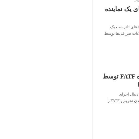
ی یک نماینده
ادعای نادرست یک
اعات صرافی‌ها توسط
افشای اهداف پشت پرده FATF توسط
دنبال اجرای
استانداردهای FATF است که مکمل بودن تحریم و FATF را