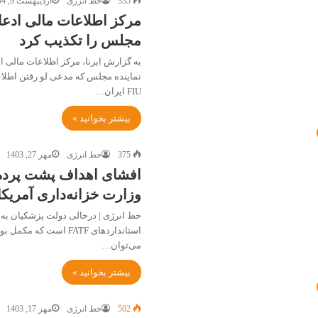
335
خط انرژی
اردیبهشت 9, 1404
مرکز اطلاعات مالی ادعا
مجلس را تکذیب کرد
به گزارش ایرنا، مرکز اطلاعات مالی 
نماینده مجلس که مدعی لو رفتن اطل
FIU ایران…
بیشتر بخوانید »
375
خط انرژی
مهر 27, 1403
وزارت خزانه‌داری آمریکا
خط انرژی | درحالی دولت پزشکیان به 
می‌توان…
بیشتر بخوانید »
502
خط انرژی
مهر 17, 1403