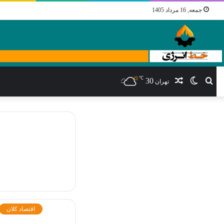
جمعه, 16 مرداد 1405
℃
30
جستجو
تغییر
نوشته
تهران
برای
پوسته
تصادفی
اقتصاد کلان