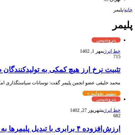
خانه
/
پلیمر
پلیمر
پتروشیمی
خط انرژی
مهر 1, 1402
715
تثبیت نرخ ارز هیچ کمکی به تولیدکنندگان ص
محمد خلیقی عضو انجمن پلیمر گفت: نوسانات سیاستگذاری امکا
بیشتر بخوانید »
پتروشیمی
خط انرژی
شهریور 27, 1402
682
ارزش‌افزوده ۴ برابری با تبدیل پلیمرها به کفش