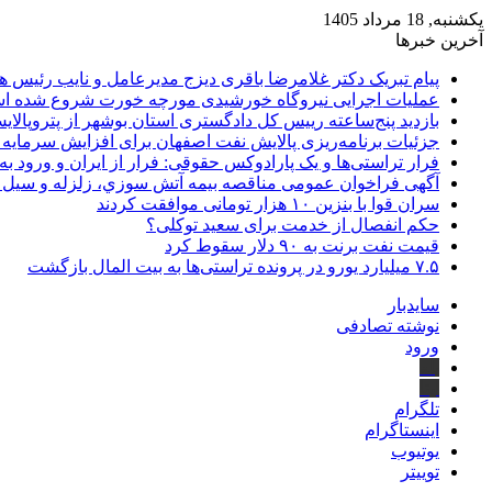
یکشنبه, 18 مرداد 1405
آخرین خبرها
پیام تبریک دکتر غلامرضا باقری دیزج مدیرعامل و نایب رئیس 
عملیات اجرایی نیروگاه خورشیدی مورچه خورت شروع شده 
بازدید پنج‌ساعته رییس کل دادگستری استان بوشهر از پتروپالایش
جزئیات برنامه‌ریزی پالایش نفت اصفهان برای افزایش سرمایه 
فرار تراستی‌ها و یک پارادوکس حقوقی: فرار از ایران و ورود به
آگهی فراخوان عمومی مناقصه بيمه آتش سوزي، زلزله و سیل سا
سران قوا با بنزین ۱۰ هزار تومانی موافقت کردند
حکم انفصال از خدمت برای سعید توکلی؟
قیمت نفت برنت به ۹۰ دلار سقوط کرد
۷.۵ میلیارد یورو در پرونده تراستی‌ها به بیت المال بازگشت
سایدبار
نوشته تصادفی
ورود
بله
ایتا
تلگرام
اینستاگرام
یوتیوب
توییتر