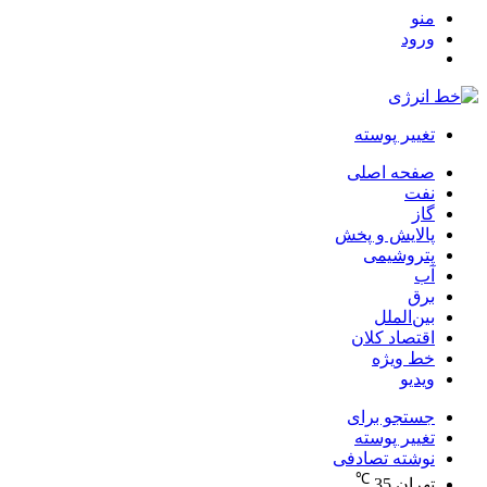
منو
ورود
تغییر پوسته
صفحه اصلی
نفت
گاز
پالایش و پخش
پتروشیمی
آب
برق
بین‌الملل
اقتصاد کلان
خط ویژه
ویدیو
جستجو برای
تغییر پوسته
نوشته تصادفی
℃
تهران
35