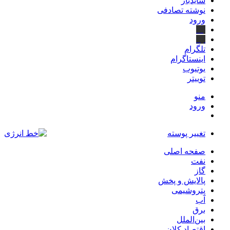
سایدبار
نوشته تصادفی
ورود
بله
ایتا
تلگرام
اینستاگرام
یوتیوب
توییتر
منو
ورود
تغییر پوسته
صفحه اصلی
نفت
گاز
پالایش و پخش
پتروشیمی
آب
برق
بین‌الملل
اقتصاد کلان