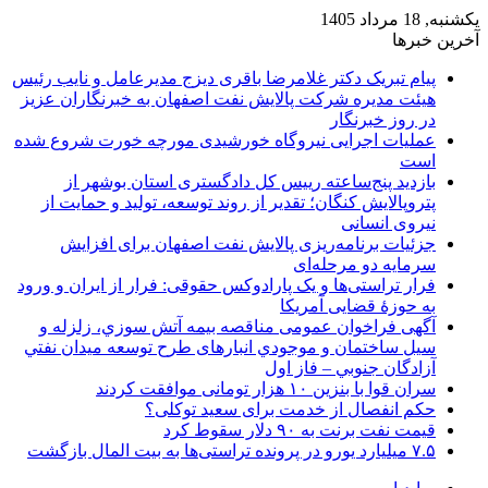
یکشنبه, 18 مرداد 1405
آخرین خبرها
پیام تبریک دکتر غلامرضا باقری دیزج مدیرعامل و نایب رئیس
هیئت مدیره شرکت پالایش نفت اصفهان به خبرنگاران عزیز
در روز خبرنگار
عملیات اجرایی نیروگاه خورشیدی مورچه خورت شروع شده
است
بازدید پنج‌ساعته رییس کل دادگستری استان بوشهر از
پتروپالایش کنگان؛ تقدیر از روند توسعه، تولید و حمایت از
نیروی انسانی
جزئیات برنامه‌ریزی پالایش نفت اصفهان برای افزایش
سرمایه دو مرحله‌ای
فرار تراستی‌ها و یک پارادوکس حقوقی: فرار از ایران و ورود
به حوزۀ قضایی آمریکا
آگهی فراخوان عمومی مناقصه بيمه آتش سوزي، زلزله و
سیل ساختمان و موجودي انبارهای طرح توسعه ميدان نفتي
آزادگان جنوبي – فاز اول
سران قوا با بنزین ۱۰ هزار تومانی موافقت کردند
حکم انفصال از خدمت برای سعید توکلی؟
قیمت نفت برنت به ۹۰ دلار سقوط کرد
۷.۵ میلیارد یورو در پرونده تراستی‌ها به بیت المال بازگشت