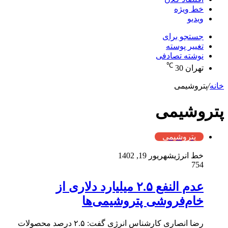
خط ویژه
ویدیو
جستجو برای
تغییر پوسته
نوشته تصادفی
℃
تهران
30
خانه
/
پتروشیمی
پتروشیمی
پتروشیمی
خط انرژی
شهریور 19, 1402
754
عدم النفع ۲.۵ میلیارد دلاری از
خام‌فروشی پتروشیمی‌ها
رضا انصاری کارشناس انرژی گفت: ۲.۵ درصد محصولات