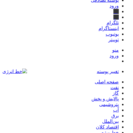
نوشته تصادفی
ورود
بله
ایتا
تلگرام
اینستاگرام
یوتیوب
توییتر
منو
ورود
تغییر پوسته
صفحه اصلی
نفت
گاز
پالایش و پخش
پتروشیمی
آب
برق
بین‌الملل
اقتصاد کلان
خط ویژه