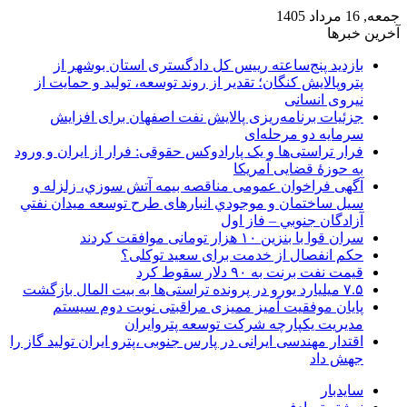
جمعه, 16 مرداد 1405
آخرین خبرها
بازدید پنج‌ساعته رییس کل دادگستری استان بوشهر از
پتروپالایش کنگان؛ تقدیر از روند توسعه، تولید و حمایت از
نیروی انسانی
جزئیات برنامه‌ریزی پالایش نفت اصفهان برای افزایش
سرمایه دو مرحله‌ای
فرار تراستی‌ها و یک پارادوکس حقوقی: فرار از ایران و ورود
به حوزۀ قضایی آمریکا
آگهی فراخوان عمومی مناقصه بيمه آتش سوزي، زلزله و
سیل ساختمان و موجودي انبارهای طرح توسعه ميدان نفتي
آزادگان جنوبي – فاز اول
سران قوا با بنزین ۱۰ هزار تومانی موافقت کردند
حکم انفصال از خدمت برای سعید توکلی؟
قیمت نفت برنت به ۹۰ دلار سقوط کرد
۷.۵ میلیارد یورو در پرونده تراستی‌ها به بیت المال بازگشت
پایان موفقیت آمیز ممیزی مراقبتی نوبت دوم سیستم
مدیریت یکپارچه شرکت توسعه پتروایران
اقتدار مهندسی ایرانی در پارس جنوبی ،پترو ایران تولید گاز را
جهش داد
سایدبار