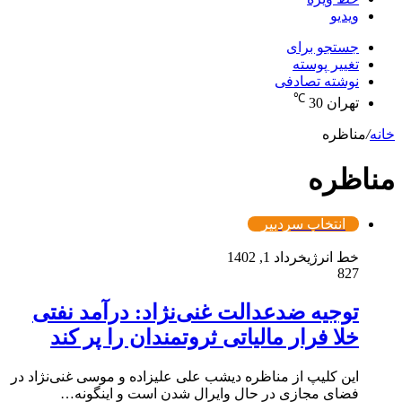
ویدیو
جستجو برای
تغییر پوسته
نوشته تصادفی
℃
تهران
30
خانه
/
مناظره
مناظره
انتخاب سردبیر
خط انرژی
خرداد 1, 1402
827
توجیه ضدعدالت غنی‌نژاد: درآمد نفتی
خلا فرار مالیاتی ثروتمندان را پر کند
این کلیپ از مناظره دیشب علی علیزاده و موسی غنی‌نژاد در
فضای مجازی در حال وایرال شدن است و اینگونه…