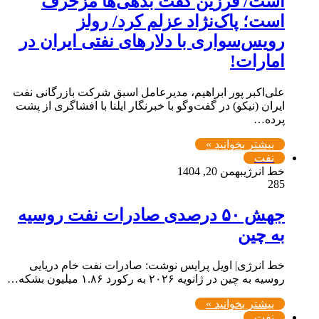
است/ فرزین گفت بدهی‌ها مزخرف
است؛ پاک‌نژاد عزلم کرد/ رولز
رویس‌سواری با دلارهای نفتی ایران در
امارات!
علی‌اکبر پور ابراهیم، مدیرعامل اسبق شرکت بازرگانی نفت
ایران (نیکو) در گفت‌وگو با خبرنگار ایلنا با افشاگری از پشت
پرده…
بیشتر بخوانید »
نفت
خط انرژی
بهمن 20, 1404
285
جهش ۵۰ درصدی صادرات نفت روسیه
به چین
خط انرژی| اویل پرایس نوشت: صادرات نفت خام دریایی
روسیه به چین در ژانویه ۲۰۲۶ به رکورد ۱.۸۶ میلیون بشکه…
بیشتر بخوانید »
نفت