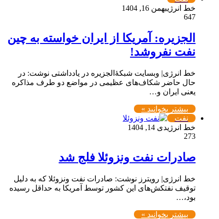
خط انرژی
بهمن 16, 1404
647
الجزیره: آمریکا از ایران خواسته به چین
نفت نفروشد!
خط انرژی| وبسایت شبکۀالجزیره در یادداشتی نوشت: در
حال حاضر شکاف‌های عظیمی در مواضع دو طرف مذاکره
یعنی ایران و…
بیشتر بخوانید »
نفت
خط انرژی
دی 14, 1404
273
صادرات نفت ونزوئلا فلج شد
خط انرژی| رویترز نوشت: صادرات نفت ونزوئلا که به دلیل
توقیف نفتکش‌های این کشور توسط آمریکا به حداقل رسیده
بود،…
بیشتر بخوانید »