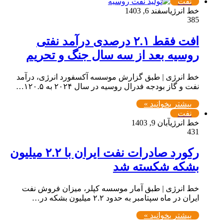
نفت
خط انرژی
اسفند 6, 1403
385
افت فقط ۲.۱ درصدی درآمد نفتی
روسیه بعد از سه سال جنگ و تحریم
خط انرژی | طبق گزارش موسسه آکسفورد انرژی، درآمد
نفت و گاز بودجه فدرال روسیه در سال ۲۰۲۴ به ۱۲۰.۵…
بیشتر بخوانید »
نفت
خط انرژی
آبان 9, 1403
431
رکورد صادرات نفت ایران با ۲.۲ میلیون
بشکه شکسته شد
خط انرژی | طبق آمار موسسه کپلر، میزان فروش نفت
ایران در ماه سپتامبر به حدود ۲.۲ میلیون بشکه در…
بیشتر بخوانید »