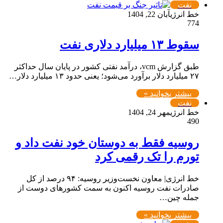
نفت
خط انرژی
آبان 22, 1404
774
سقوط ۱۳ میلیارد دلاری نفت
طبق گزارش vcm، درآمد نفتی کشور در پایان سال حداکثر
۲۷ میلیارد دلار برآورد می‌شود؛ یعنی حدود ۱۳ میلیارد دلار…
بیشتر بخوانید »
نفت
خط انرژی
مهر 24, 1404
490
روسیه فقط به دوستان خود نفت داد و
تورم را تک رقمی کرد
خط انرژی| معاون نخست‌وزیر روسیه: ۹۴ درصد از کل
صادرات نفت روسیه اکنون به سمت کشورهای دوست از
جمله چین…
بیشتر بخوانید »