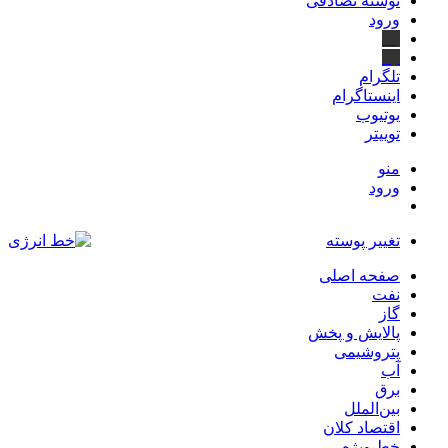
نوشته تصادفی
ورود
بله
ایتا
تلگرام
اینستاگرام
یوتیوب
توییتر
منو
ورود
تغییر پوسته
صفحه اصلی
نفت
گاز
پالایش و پخش
پتروشیمی
آب
برق
بین‌الملل
اقتصاد کلان
خط ویژه