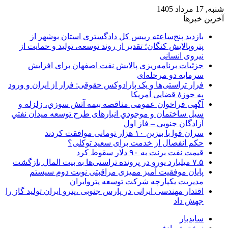
شنبه, 17 مرداد 1405
آخرین خبرها
بازدید پنج‌ساعته رییس کل دادگستری استان بوشهر از
پتروپالایش کنگان؛ تقدیر از روند توسعه، تولید و حمایت از
نیروی انسانی
جزئیات برنامه‌ریزی پالایش نفت اصفهان برای افزایش
سرمایه دو مرحله‌ای
فرار تراستی‌ها و یک پارادوکس حقوقی: فرار از ایران و ورود
به حوزۀ قضایی آمریکا
آگهی فراخوان عمومی مناقصه بيمه آتش سوزي، زلزله و
سیل ساختمان و موجودي انبارهای طرح توسعه ميدان نفتي
آزادگان جنوبي – فاز اول
سران قوا با بنزین ۱۰ هزار تومانی موافقت کردند
حکم انفصال از خدمت برای سعید توکلی؟
قیمت نفت برنت به ۹۰ دلار سقوط کرد
۷.۵ میلیارد یورو در پرونده تراستی‌ها به بیت المال بازگشت
پایان موفقیت آمیز ممیزی مراقبتی نوبت دوم سیستم
مدیریت یکپارچه شرکت توسعه پتروایران
اقتدار مهندسی ایرانی در پارس جنوبی ،پترو ایران تولید گاز را
جهش داد
سایدبار