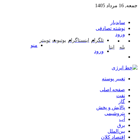
جمعه, 16 مرداد 1405
سایدبار
نوشته تصادفی
ورود
تلگرام
اینستاگرام
یوتیوب
توییتر
منو
بله
ایتا
ورود
تغییر پوسته
صفحه اصلی
نفت
گاز
پالایش و پخش
پتروشیمی
آب
برق
بین‌الملل
اقتصاد کلان