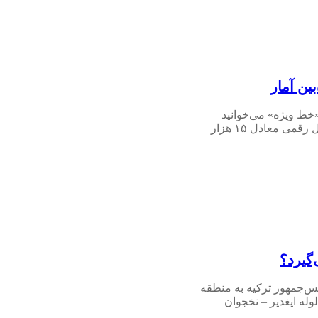
ین آمار
خط ویژه» می‌خوانید
سرانه ارزش واردات اسرائیل رقمی معادل ۱۵ هزار
‌گیرد؟
یس‌جمهور ترکیه به منطقه
له ایغدیر – نخجوان