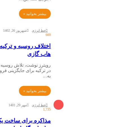
بیشتر بخوانید »
خط انرژی
شهریور 26, 1402
669
اختلاف روسیه و ترکیه
هاب گازی
رویترز نوشت، تلاش روسیه ب
در ترکیه برای جایگزینی فرو
به…
بیشتر بخوانید »
خط انرژی
مهر 29, 1401
1,735
مذاکره برای ساخت یک