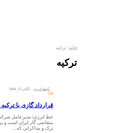
خانه
/
ترکیه
ترکیه
خط انرژی
آبان 13, 1404
556
قرارداد گازی با ترکیه
خط انرژی| مدیرعامل شرکت 
متقاضی گاز ایران است و 
ترک و مذاکراتی که…