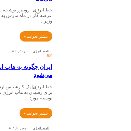
خط انرژی | رویترز نوشت، ت
عرضه گاز در ماه مارس به ت
وزیر…
بیشتر بخوانید »
خط انرژی
تیر 23, 1403
664
ایران چگونه به هاب ا
می‌شود
خط انرژی| یک کارشناس ارش
برای رسیدن به هاب انرژی م
توسعه مورد…
بیشتر بخوانید »
خط انرژی
بهمن 18, 1402