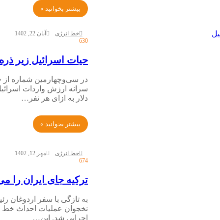
بیشتر بخوانید »
خط انرژی
آبان 22, 1402
630
حیات اسرائیل زیر ذره‌ب
در سی‌وچهارمین شماره از «
دلار به ازای هر نفر…
بیشتر بخوانید »
خط انرژی
مهر 12, 1402
674
ترکیه جای ایران را می
به تازگی با سفر اردوغان رئ
نخجوان عملیات احداث خط لو
اجرایی شد. این…