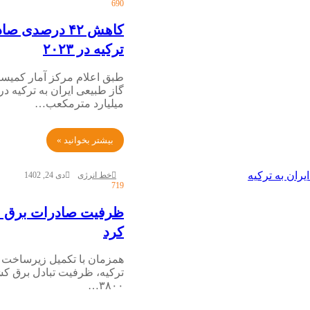
690
کاهش ۴۲ درصدی 
ترکیه در ۲۰۲۳
طبق اعلام مرکز آمار کمیسی
میلیارد مترمکعب…
بیشتر بخوانید »
خط انرژی
دی 24, 1402
719
کرد
همزمان با تکمیل زیرساخت تب
۳۸۰۰…