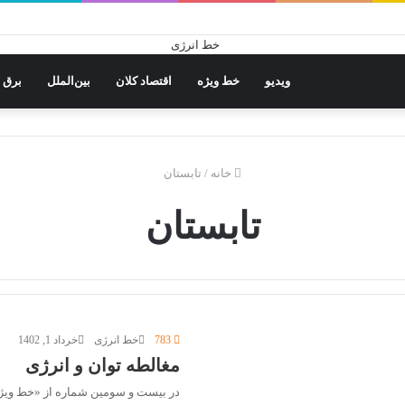
ویدیو
خط ویژه
اقتصاد کلان
بین‌الملل
برق
خانه
/
تابستان
تابستان
783
خط انرژی
خرداد 1, 1402
مغالطه توان و انرژی
در بیست و سومین شماره از «خط ویژه