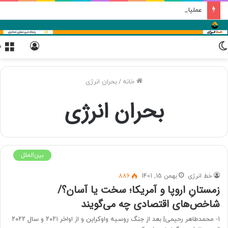
عملیات اجرایی نیروگاه خورشیدی مورچه خورت شروع شده است
تغییر
ورود
م
پوسته
خانه
/
بحران انرژی
بحران انرژی
بین‌الملل
خط انرژی
بهمن 15, 1401
886
زمستانِ اروپا و آمریکا؛ سخت یا آسان؟/
شاخص‌های اقتصادی چه می‌گویند
1- محمدطاهر رحیمی| بعد از جنگ روسیه واوکراین و از اواخر ۲۰۲۱ و سال ۲۰۲۲