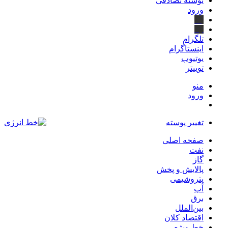
نوشته تصادفی
ورود
بله
ایتا
تلگرام
اینستاگرام
یوتیوب
توییتر
منو
ورود
تغییر پوسته
صفحه اصلی
نفت
گاز
پالایش و پخش
پتروشیمی
آب
برق
بین‌الملل
اقتصاد کلان
خط ویژه