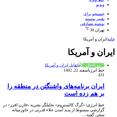
ویدیو
جستجو برای
تغییر پوسته
نوشته تصادفی
℃
تهران
30
خانه
/
ایران و آمریکا
ایران و آمریکا
بین‌الملل
خط انرژی
اسفند 22, 1402
431
ایران برنامه‌های واشنگتن در منطقه را
بر هم زده است
خط انرژی| «گرگ کالستروم» تحلیلگر نشریه «فارن افرز» در
گزارشی مبسوط از پدید آمدن خلاء قدرتی در خاورمیانه
سخن گفته…