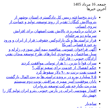
جمعه, 16 مرداد 1405
آخرین خبرها
بازدید پنج‌ساعته رییس کل دادگستری استان بوشهر از
پتروپالایش کنگان؛ تقدیر از روند توسعه، تولید و حمایت از
نیروی انسانی
جزئیات برنامه‌ریزی پالایش نفت اصفهان برای افزایش
سرمایه دو مرحله‌ای
فرار تراستی‌ها و یک پارادوکس حقوقی: فرار از ایران و ورود
به حوزۀ قضایی آمریکا
آگهی فراخوان عمومی مناقصه بيمه آتش سوزي، زلزله و
سیل ساختمان و موجودي انبارهای طرح توسعه ميدان نفتي
آزادگان جنوبي – فاز اول
سران قوا با بنزین ۱۰ هزار تومانی موافقت کردند
حکم انفصال از خدمت برای سعید توکلی؟
قیمت نفت برنت به ۹۰ دلار سقوط کرد
۷.۵ میلیارد یورو در پرونده تراستی‌ها به بیت المال بازگشت
پایان موفقیت آمیز ممیزی مراقبتی نوبت دوم سیستم
مدیریت یکپارچه شرکت توسعه پتروایران
اقتدار مهندسی ایرانی در پارس جنوبی ،پترو ایران تولید گاز را
جهش داد
سایدبار