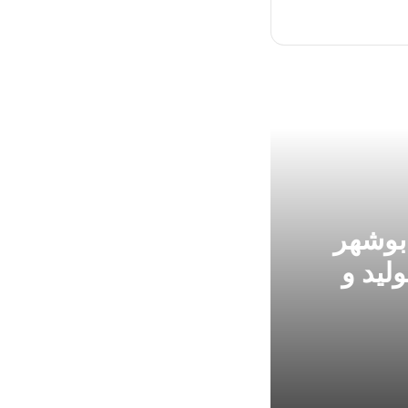
 بوشهر
ولید و
بازدید پنج‌ساعته رییس کل دادگستری استان بوشهر از پتروپالایش کنگان؛ تقدیر از روند توسعه، تولید و حمایت از نیروی انسانی