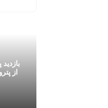
بازدید 
از پترو
1 هفته پیش