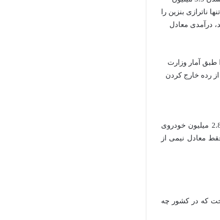
 عددی که نه تنها ناترازی بنزین را
بنزین خواهد شد، درآمدی معادل
 طبق آمار وزارت
 دارد که با از رده خارج کردن
حتی اگر اصل مدیریتی «پارتو» را مبنا قرار دهیم، احتمالا بتوان با از رده خارج کردن حدود 2.8 میلیون خودروی
 هم فقط معادل نیمی از
خت که در کشور چه