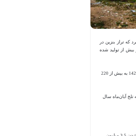
که تراز بنزین در
 یعنی مصرف 10 میلیون لیتر در روز بیش از تولید شده
همچنین طبق برآورد معاونت برنامه‌ریزی وزارت نفت، با روند فعلی تقاضا برای بنزین در افق 1420 به بیش از 220
تلخ آبان‌ماه سال
روز گذشته مدیرعامل شرکت ملی پالایش و پخش جلیل سالاری عنوان کرد که با از رده خارج شدن 3.5 میلیون