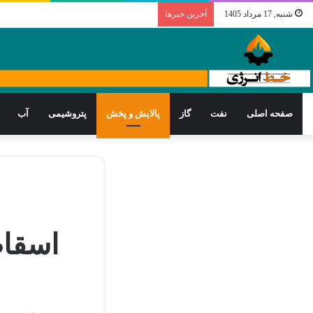
شنبه, 17 مرداد 1405
آخرین خبرها
صفحه اصلی
نفت
گاز
پالایش و پخش
پتروشیمی
آب
اسقاط