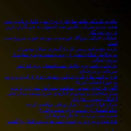
شنبه, 17 مرداد 1405
آخرین خبرها
پیام تبریک دکتر غلامرضا باقری دیزج مدیرعامل و نایب رئیس
هیئت مدیره شرکت پالایش نفت اصفهان به خبرنگاران عزیز
در روز خبرنگار
عملیات اجرایی نیروگاه خورشیدی مورچه خورت شروع شده
است
بازدید پنج‌ساعته رییس کل دادگستری استان بوشهر از
پتروپالایش کنگان؛ تقدیر از روند توسعه، تولید و حمایت از
نیروی انسانی
جزئیات برنامه‌ریزی پالایش نفت اصفهان برای افزایش
سرمایه دو مرحله‌ای
فرار تراستی‌ها و یک پارادوکس حقوقی: فرار از ایران و ورود
به حوزۀ قضایی آمریکا
آگهی فراخوان عمومی مناقصه بيمه آتش سوزي، زلزله و
سیل ساختمان و موجودي انبارهای طرح توسعه ميدان نفتي
آزادگان جنوبي – فاز اول
سران قوا با بنزین ۱۰ هزار تومانی موافقت کردند
حکم انفصال از خدمت برای سعید توکلی؟
قیمت نفت برنت به ۹۰ دلار سقوط کرد
۷.۵ میلیارد یورو در پرونده تراستی‌ها به بیت المال بازگشت