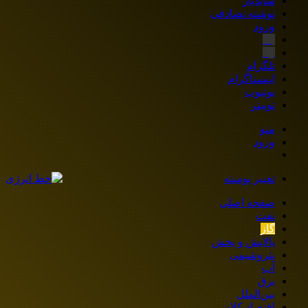
سایدبار
نوشته تصادفی
ورود
بله
ایتا
تلگرام
اینستاگرام
یوتیوب
توییتر
منو
ورود
تغییر پوسته
صفحه اصلی
نفت
گاز
پالایش و پخش
پتروشیمی
آب
برق
بین‌الملل
اقتصاد کلان