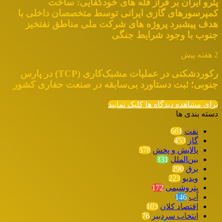
پترو ایران بر فراز قله های خودکفایی: ساخت
کمپرسورهای گازی ایرانی توسط متخصصان داخلی با
هدف پیشبرد پروژه های شرکت ملی مناطق نفتخیز
جنوب با وجود شرایط جنگی
2 هفته پیش
رکوردشکنی در عملیات مشبک‌کاری (TCP) در پارس
جنوبی؛ ثبت دستاورد بی‌سابقه در صنعت حفاری کشور
برای مشاهده دیدگاه ها کلیک نمایید
دسته بندی ها
نفت
661
گاز
453
پالایش و پخش
378
بین‌الملل
331
برق
290
ویدیو
223
پتروشیمی
172
آب
146
اقتصاد کلان
103
انتخاب سردبیر
76