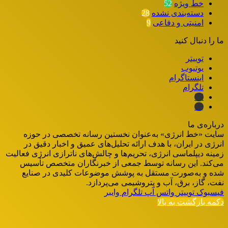
خط ویژه
52
دسته‌بندی نشده
28
امنیتی و دفاعی
9
ما را دنبال کنید
توییتر
یوتیوب
اینستاگرام
تلگرام
ایتا
بله
درباره‌ی ما
سایت «خط انرژی» به‌عنوان نخستین رسانه تخصصی در حوزه
انرژی در ایران، با هدف ارائه تحلیل‌های عمیق و اخبار دقیق در
زمینه دیپلماسی انرژی، تحریم‌ها و چالش‌های ناترازی انرژی فعالیت
می‌کند. این رسانه توسط جمعی از خبرنگاران متخصص تأسیس
شده و به‌صورت مستقل به پوشش موضوعات کلیدی در صنایع
نفت، گاز، برق، آب و پتروشیمی می‌پردازد.
فیسبوک
توییتر
واتس آپ
تلگرام
وایبر
دکمه بازگشت به بالا