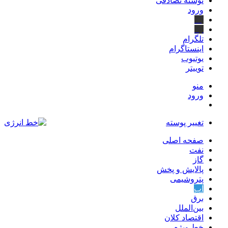
نوشته تصادفی
ورود
بله
ایتا
تلگرام
اینستاگرام
یوتیوب
توییتر
منو
ورود
تغییر پوسته
صفحه اصلی
نفت
گاز
پالایش و پخش
پتروشیمی
آب
برق
بین‌الملل
اقتصاد کلان
خط ویژه