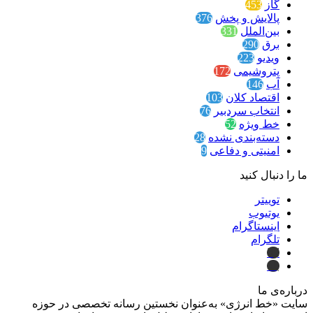
گاز
453
پالایش و پخش
376
بین‌الملل
331
برق
290
ویدیو
223
پتروشیمی
172
آب
146
اقتصاد کلان
103
انتخاب سردبیر
76
خط ویژه
52
دسته‌بندی نشده
28
امنیتی و دفاعی
9
ما را دنبال کنید
توییتر
یوتیوب
اینستاگرام
تلگرام
ایتا
بله
درباره‌ی ما
سایت «خط انرژی» به‌عنوان نخستین رسانه تخصصی در حوزه