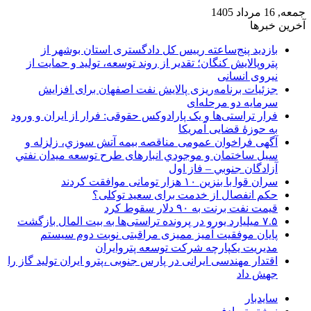
جمعه, 16 مرداد 1405
آخرین خبرها
بازدید پنج‌ساعته رییس کل دادگستری استان بوشهر از
پتروپالایش کنگان؛ تقدیر از روند توسعه، تولید و حمایت از
نیروی انسانی
جزئیات برنامه‌ریزی پالایش نفت اصفهان برای افزایش
سرمایه دو مرحله‌ای
فرار تراستی‌ها و یک پارادوکس حقوقی: فرار از ایران و ورود
به حوزۀ قضایی آمریکا
آگهی فراخوان عمومی مناقصه بيمه آتش سوزي، زلزله و
سیل ساختمان و موجودي انبارهای طرح توسعه ميدان نفتي
آزادگان جنوبي – فاز اول
سران قوا با بنزین ۱۰ هزار تومانی موافقت کردند
حکم انفصال از خدمت برای سعید توکلی؟
قیمت نفت برنت به ۹۰ دلار سقوط کرد
۷.۵ میلیارد یورو در پرونده تراستی‌ها به بیت المال بازگشت
پایان موفقیت آمیز ممیزی مراقبتی نوبت دوم سیستم
مدیریت یکپارچه شرکت توسعه پتروایران
اقتدار مهندسی ایرانی در پارس جنوبی ،پترو ایران تولید گاز را
جهش داد
سایدبار