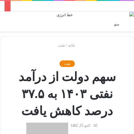
ورود
تغی
منو
پو
خانه
/
نفت
نفت
سهم دولت از درآمد
نفتی ۱۴۰۳ به ۳۷.۵
درصد کاهش یافت
0
دی 25, 1402