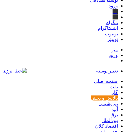
نوشته تصادفی
ورود
بله
ایتا
تلگرام
اینستاگرام
یوتیوب
توییتر
منو
ورود
تغییر پوسته
صفحه اصلی
نفت
گاز
پالایش و پخش
پتروشیمی
آب
برق
بین‌الملل
اقتصاد کلان
خط ویژه