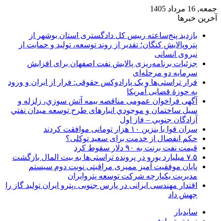
جمعه, 16 مرداد 1405
آخرین خبرها
بازدید پنج‌ساعته رییس کل دادگستری استان بوشهر از
پتروپالایش کنگان؛ تقدیر از روند توسعه، تولید و حمایت از
نیروی انسانی
جزئیات برنامه‌ریزی پالایش نفت اصفهان برای افزایش
سرمایه دو مرحله‌ای
فرار تراستی‌ها و یک پارادوکس حقوقی: فرار از ایران و ورود
به حوزۀ قضایی آمریکا
آگهی فراخوان عمومی مناقصه بيمه آتش سوزي، زلزله و
سیل ساختمان و موجودي انبارهای طرح توسعه ميدان نفتي
آزادگان جنوبي – فاز اول
سران قوا با بنزین ۱۰ هزار تومانی موافقت کردند
حکم انفصال از خدمت برای سعید توکلی؟
قیمت نفت برنت به ۹۰ دلار سقوط کرد
۷.۵ میلیارد یورو در پرونده تراستی‌ها به بیت المال بازگشت
پایان موفقیت آمیز ممیزی مراقبتی نوبت دوم سیستم
مدیریت یکپارچه شرکت توسعه پتروایران
اقتدار مهندسی ایرانی در پارس جنوبی ،پترو ایران تولید گاز را
جهش داد
سایدبار