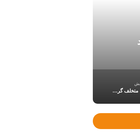
۷.۵ میلیارد یورو
نفتکش متخلف گرفتار مین شد